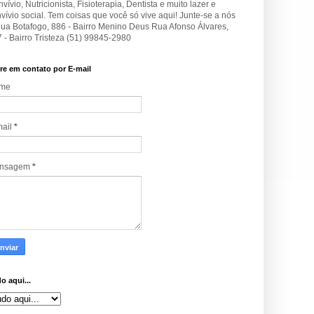
vívio, Nutricionista, Fisioterapia, Dentista e muito lazer e
vívio social. Tem coisas que você só vive aqui! Junte-se a nós
Rua Botafogo, 886 - Bairro Menino Deus Rua Afonso Álvares,
 - Bairro Tristeza (51) 99845-2980
re em contato por E-mail
me
mail
*
nsagem
*
o aqui...