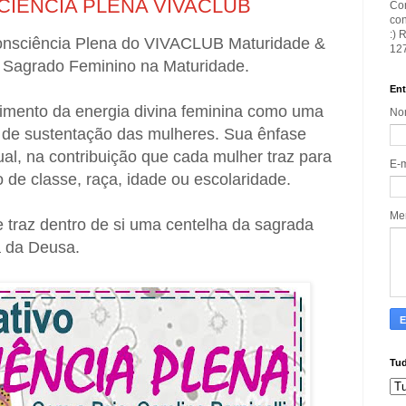
IÊNCIA PLENA VIVACLUB
Con
con
:) 
Consciência Plena do VIVACLUB Maturidade &
127
 O Sagrado Feminino na Maturidade.
Ent
cimento da energia divina feminina como uma
No
 e de sustentação das mulheres. Sua ênfase
al, na contribuição que cada mulher traz para
E-
o de classe, raça, idade ou escolaridade.
Me
 traz dentro de si uma centelha da sagrada
 da Deusa.
Tud