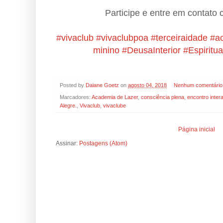
Participe e entre em contato
#vivaclub
#vivaclubpoa
#terceiraidade
#a
minino
#DeusaInterior
#Espiritua
Posted by
Daiane Goetz
on
agosto 04, 2018
Nenhum comentário
Marcadores:
Academia de Lazer
,
consciência plena
,
encontro intera
Alegre.
,
Vivaclub
,
vivaclube
Página inicial
Assinar:
Postagens (Atom)