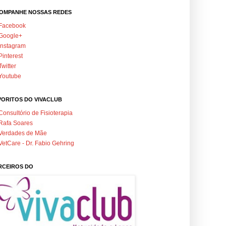
OMPANHE NOSSAS REDES
Facebook
Google+
Instagram
Pinterest
Twitter
Youtube
VORITOS DO VIVACLUB
Consultório de Fisioterapia
Rafa Soares
Verdades de Mãe
VetCare - Dr. Fabio Gehring
RCEIROS DO