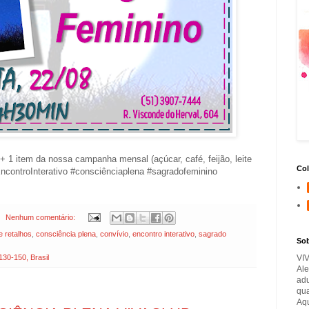
 1 item da nossa campanha mensal (açúcar, café, feijão, leite
Col
EncontroInterativo #consciênciaplena #sagradofeminino
Nenhum comentário:
e retalhos
,
consciência plena
,
convívio
,
encontro interativo
,
sagrado
So
VI
130-150, Brasil
Ale
adu
qua
Aqu