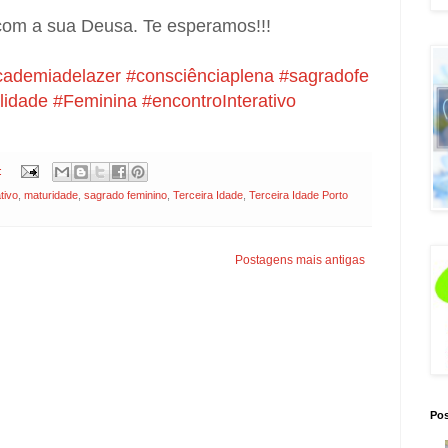
 com a sua Deusa. Te esperamos!!!
cademiadelazer
#consciênciaplena
#sagradofe
lidade
#Feminina
#encontroInterativo
:
tivo
,
maturidade
,
sagrado feminino
,
Terceira Idade
,
Terceira Idade Porto
Postagens mais antigas
Pos