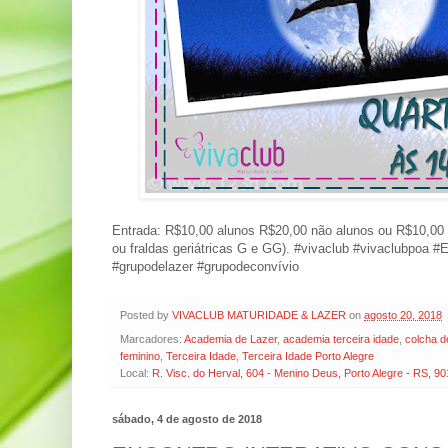
Entrada: R$10,00 alunos R$20,00 não alunos ou R$10,00 +
ou fraldas geriátricas G e GG). #vivaclub #vivaclubpoa #
#grupodelazer #grupodeconvívio
Posted by
VIVACLUB MATURIDADE & LAZER
on
agosto 20, 2018
Marcadores:
Academia de Lazer
,
academia terceira idade
,
colcha d
feminino
,
Terceira Idade
,
Terceira Idade Porto Alegre
Local:
R. Visc. do Herval, 604 - Menino Deus, Porto Alegre - RS, 90
sábado, 4 de agosto de 2018