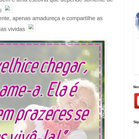
ti
nte, apenas amadureça e compartilhe as
ias vividas
Nos
Sig