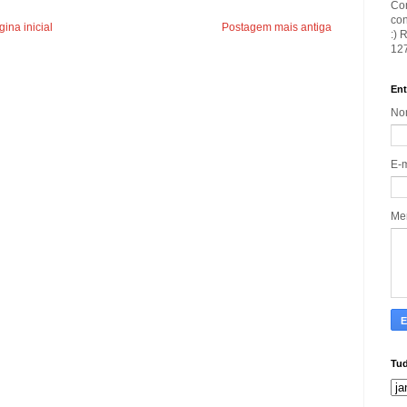
Con
con
ina inicial
Postagem mais antiga
:) 
127
Ent
No
E-
Me
Tud