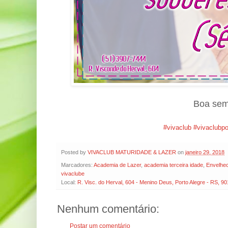
Boa sem
#vivaclub
#vivaclubp
Posted by
VIVACLUB MATURIDADE & LAZER
on
janeiro 29, 2018
Marcadores:
Academia de Lazer
,
academia terceira idade
,
Envelhe
vivaclube
Local:
R. Visc. do Herval, 604 - Menino Deus, Porto Alegre - RS, 90
Nenhum comentário:
Postar um comentário