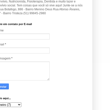
vívio, Nutricionista, Fisioterapia, Dentista e muito lazer e
vívio social. Tem coisas que você só vive aqui! Junte-se a nós
Rua Botafogo, 886 - Bairro Menino Deus Rua Afonso Álvares,
 - Bairro Tristeza (51) 99845-2980
re em contato por E-mail
me
mail
*
nsagem
*
o aqui...