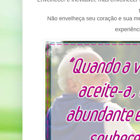
Não envelheça seu coração e sua me
experiênc