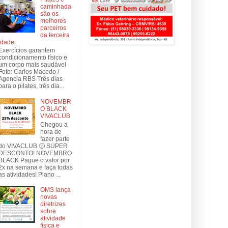
caminhada
são os
melhores
parceiros
da terceira
idade
Exercícios garantem
condicionamento físico e
um corpo mais saudável
Foto: Carlos Macedo /
Agencia RBS Três dias
para o pilates, três dia...
NOVEMBR
O BLACK
VIVACLUB
Chegou a
hora de
fazer parte
do VIVACLUB 🙂 SUPER
DESCONTO! NOVEMBRO
BLACK Pague o valor por
2x na semana e faça todas
as atividades! Plano ...
OMS lança
novas
diretrizes
sobre
atividade
física e