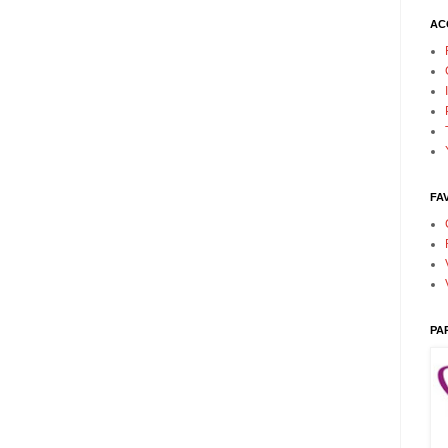
AC
FA
PA