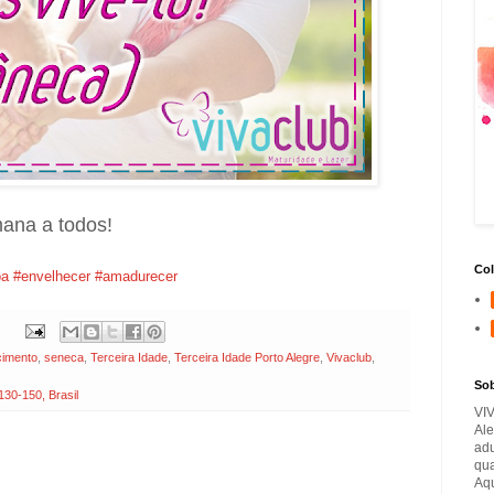
ana a todos!
Col
oa
#envelhecer
#amadurecer
cimento
,
seneca
,
Terceira Idade
,
Terceira Idade Porto Alegre
,
Vivaclub
,
So
130-150, Brasil
VI
Ale
adu
qua
Aqu