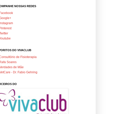
OMPANHE NOSSAS REDES
Facebook
Google+
Instagram
Pinterest
Twitter
Youtube
VORITOS DO VIVACLUB
Consultório de Fisioterapia
Rafa Soares
Verdades de Mãe
VetCare - Dr. Fabio Gehring
RCEIROS DO