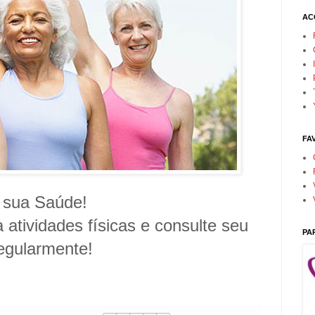
AC
FA
 sua Saúde!
atividades físicas e consulte seu
PA
egularmente!