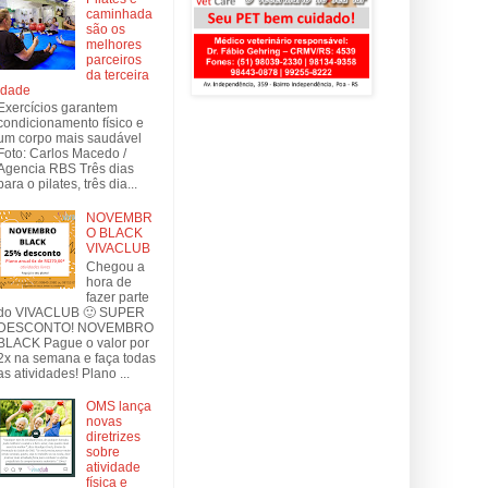
caminhada
são os
melhores
parceiros
da terceira
idade
Exercícios garantem
condicionamento físico e
um corpo mais saudável
Foto: Carlos Macedo /
Agencia RBS Três dias
para o pilates, três dia...
NOVEMBR
O BLACK
VIVACLUB
Chegou a
hora de
fazer parte
do VIVACLUB 🙂 SUPER
DESCONTO! NOVEMBRO
BLACK Pague o valor por
2x na semana e faça todas
as atividades! Plano ...
OMS lança
novas
diretrizes
sobre
atividade
física e