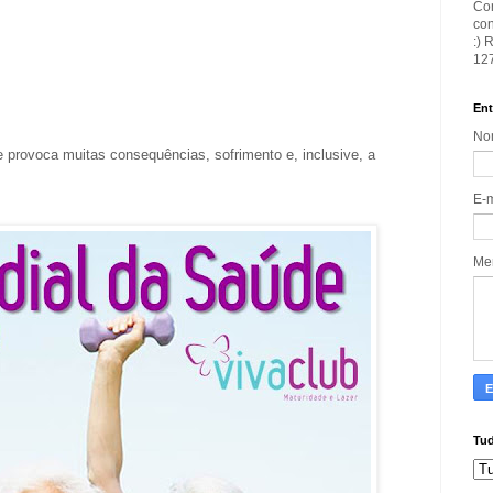
Con
con
:) 
127
Ent
No
provoca muitas consequências, sofrimento e, inclusive, a
E-
Me
Tud