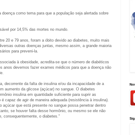
 doença como tema para que a população seja alertada sobre
sável por 14,5% das mortes no mundo.
e 20 e 79 anos, foram a óbito devido ao diabetes, muito mais
diversas outras doenças juntas, mesmo assim, a grande maioria
rios para preveni-la.
associada à obesidade, acredita-se que o número de diabéticos
 os anos devemos fazer exames médicos para que a doença não
e.
, decorrente da falta de insulina e/ou da incapacidade de a
Nos
um aumento da glicose (açúcar) no sangue. O diabetes
mônio insulina em quantidade suficiente para suprir as
é capaz de agir de maneira adequada (resistência à insulina).
 o açúcar que está presente no sangue possa penetrar dentro
ortanto, se houver falta desse hormônio, ou mesmo se ele não
e, consequentemente, o diabetes."
Sig