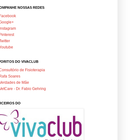
OMPANHE NOSSAS REDES
Facebook
Google+
Instagram
Pinterest
Twitter
Youtube
VORITOS DO VIVACLUB
Consultório de Fisioterapia
Rafa Soares
Verdades de Mãe
VetCare - Dr. Fabio Gehring
RCEIROS DO