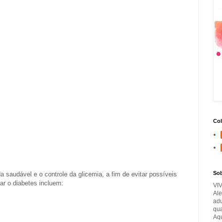
Col
So
a saudável e o controle da glicemia, a fim de evitar possíveis
ar o diabetes incluem:
VI
Ale
adu
qua
Aqu