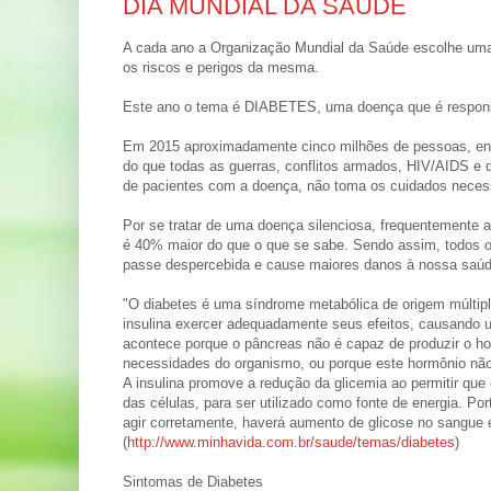
DIA MUNDIAL DA SAÚDE
A cada ano a Organização Mundial da Saúde escolhe uma
os riscos e perigos da mesma.
Este ano o tema é DIABETES, uma doença que é respon
Em 2015 aproximadamente cinco milhões de pessoas, entr
do que todas as guerras, conflitos armados, HIV/AIDS e 
de pacientes com a doença, não toma os cuidados necessá
Por se tratar de uma doença silenciosa, frequentemente 
é 40% maior do que o que se sabe. Sendo assim, todos
passe despercebida e cause maiores danos à nossa saúd
"O diabetes é uma síndrome metabólica de origem múltipla
insulina exercer adequadamente seus efeitos, causando 
acontece porque o pâncreas não é capaz de produzir o hor
necessidades do organismo, ou porque este hormônio não 
A insulina promove a redução da glicemia ao permitir que
das células, para ser utilizado como fonte de energia. P
agir corretamente, haverá aumento de glicose no sangue 
(
http://www.minhavida.com.br/saude/temas/diabetes
)
Sintomas de Diabetes