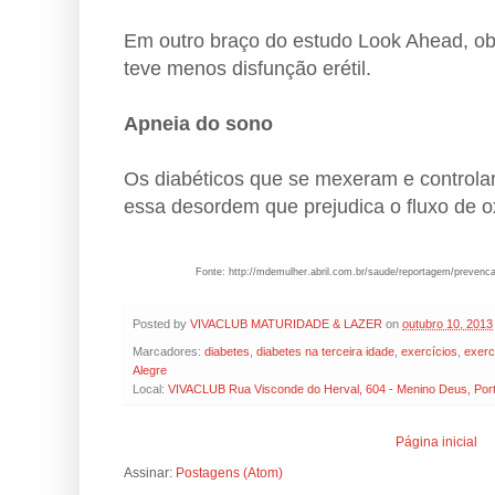
Em outro braço do estudo Look Ahead, ob
teve menos disfunção erétil.
Apneia do sono
Os diabéticos que se mexeram e control
essa desordem que prejudica o fluxo de ox
Fonte: http://mdemulher.abril.com.br/saude/reportagem/prevencao
Posted by
VIVACLUB MATURIDADE & LAZER
on
outubro 10, 2013
Marcadores:
diabetes
,
diabetes na terceira idade
,
exercícios
,
exerc
Alegre
Local:
VIVACLUB Rua Visconde do Herval, 604 - Menino Deus, Porto
Página inicial
Assinar:
Postagens (Atom)