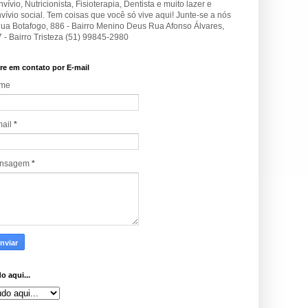
vívio, Nutricionista, Fisioterapia, Dentista e muito lazer e
vívio social. Tem coisas que você só vive aqui! Junte-se a nós
Rua Botafogo, 886 - Bairro Menino Deus Rua Afonso Álvares,
 - Bairro Tristeza (51) 99845-2980
re em contato por E-mail
me
mail
*
nsagem
*
o aqui...