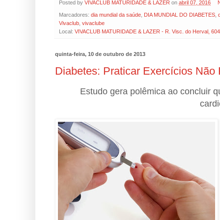
Posted by
VIVACLUB MATURIDADE & LAZER
on
abril 07, 2016
Marcadores:
dia mundial da saúde
,
DIA MUNDIAL DO DIABETES
,
Vivaclub
,
vivaclube
Local:
VIVACLUB MATURIDADE & LAZER - R. Visc. do Herval, 604 - 
quinta-feira, 10 de outubro de 2013
Diabetes: Praticar Exercícios Não
Estudo gera polêmica ao concluir qu
card