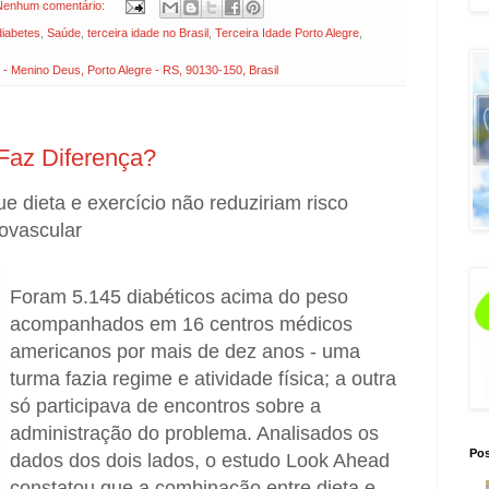
Nenhum comentário:
diabetes
,
Saúde
,
terceira idade no Brasil
,
Terceira Idade Porto Alegre
,
Menino Deus, Porto Alegre - RS, 90130-150, Brasil
 Faz Diferença?
e dieta e exercício não reduziriam risco
iovascular
Foram 5.145 diabéticos acima do peso
acompanhados em 16 centros médicos
americanos por mais de dez anos - uma
turma fazia regime e atividade física; a outra
só participava de encontros sobre a
administração do problema. Analisados os
Pos
dados dos dois lados, o estudo Look Ahead
constatou que a combinação entre dieta e