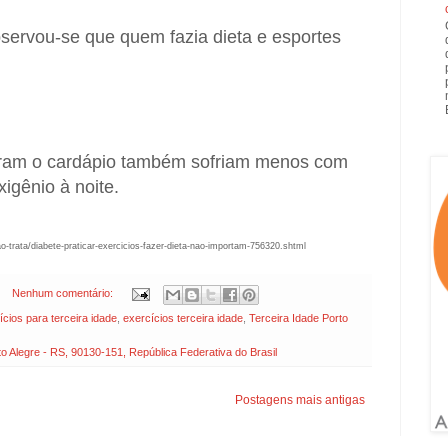
servou-se que quem fazia dieta e esportes
aram o cardápio também sofriam menos com
igênio à noite.
-trata/diabete-praticar-exercicios-fazer-dieta-nao-importam-756320.shtml
Nenhum comentário:
ícios para terceira idade
,
exercícios terceira idade
,
Terceira Idade Porto
 Alegre - RS, 90130-151, República Federativa do Brasil
Postagens mais antigas