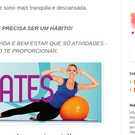
de sono mais tranquila e descansada.
 PRECISA SER UM HÁBITO!
IDA E BEM ESTAR QUE SÓ ATIVIDADES -
ÃO TE PROPORCIONAR.
Col
So
VI
Ale
adu
qua
Aqu