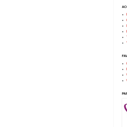
AC
FA
PA