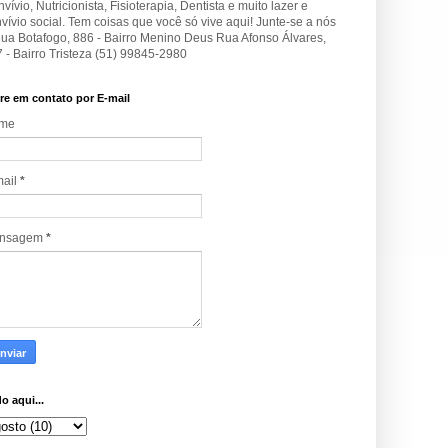
vívio, Nutricionista, Fisioterapia, Dentista e muito lazer e
vívio social. Tem coisas que você só vive aqui! Junte-se a nós
Rua Botafogo, 886 - Bairro Menino Deus Rua Afonso Álvares,
 - Bairro Tristeza (51) 99845-2980
re em contato por E-mail
me
mail
*
nsagem
*
o aqui...