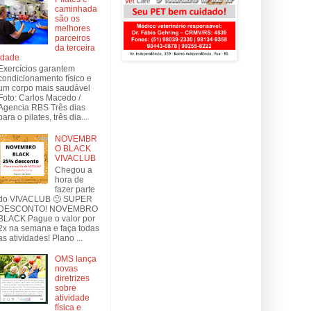
caminhada
são os
melhores
parceiros
da terceira
idade
Exercícios garantem
condicionamento físico e
um corpo mais saudável
Foto: Carlos Macedo /
Agencia RBS Três dias
para o pilates, três dia...
NOVEMBR
O BLACK
VIVACLUB
Chegou a
hora de
fazer parte
do VIVACLUB 🙂 SUPER
DESCONTO! NOVEMBRO
BLACK Pague o valor por
2x na semana e faça todas
as atividades! Plano ...
OMS lança
novas
diretrizes
sobre
atividade
física e