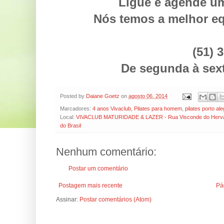
Ligue e agende um
Nós temos a melhor eq
(51) 
De segunda à sexta
Posted by
Daiane Goetz
on
agosto 06, 2014
Marcadores:
4 anos Vivaclub
,
Pilates para homem
,
pilates porto al
Local:
VIVACLUB MATURIDADE & LAZER - Rua Visconde do Herval, 6
do Brasil
Nenhum comentário:
Postar um comentário
Postagem mais recente
Pág
Assinar:
Postar comentários (Atom)