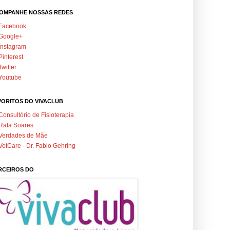
OMPANHE NOSSAS REDES
Facebook
Google+
Instagram
Pinterest
Twitter
Youtube
VORITOS DO VIVACLUB
Consultório de Fisioterapia
Rafa Soares
Verdades de Mãe
VetCare - Dr. Fabio Gehring
RCEIROS DO