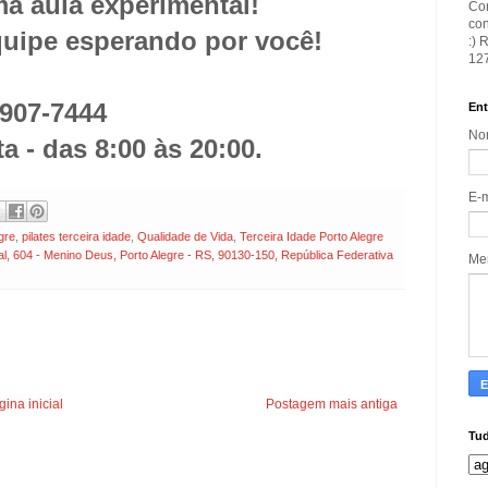
a aula experimental!
Con
con
uipe esperando por você!
:) 
127
3907-7444
Ent
No
 - das 8:00 às 20:00.
E-
egre
,
pilates terceira idade
,
Qualidade de Vida
,
Terceira Idade Porto Alegre
04 - Menino Deus, Porto Alegre - RS, 90130-150, República Federativa
Me
ina inicial
Postagem mais antiga
Tud