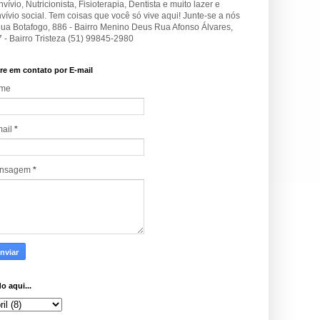
vívio, Nutricionista, Fisioterapia, Dentista e muito lazer e
vívio social. Tem coisas que você só vive aqui! Junte-se a nós
Rua Botafogo, 886 - Bairro Menino Deus Rua Afonso Álvares,
 - Bairro Tristeza (51) 99845-2980
re em contato por E-mail
me
mail
*
nsagem
*
o aqui...