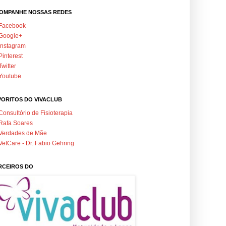
OMPANHE NOSSAS REDES
Facebook
Google+
Instagram
Pinterest
Twitter
Youtube
VORITOS DO VIVACLUB
Consultório de Fisioterapia
Rafa Soares
Verdades de Mãe
VetCare - Dr. Fabio Gehring
RCEIROS DO