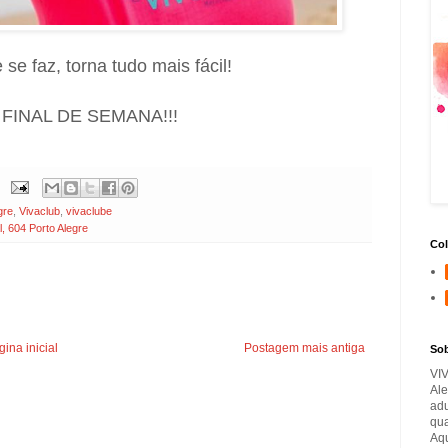
 se faz, torna tudo mais fácil!
FINAL DE SEMANA!!!
gre
,
Vivaclub
,
vivaclube
604 Porto Alegre
Col
ina inicial
Postagem mais antiga
So
VI
Ale
adu
qua
Aqu