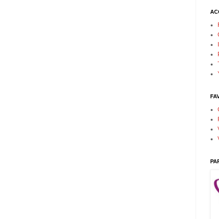
AC
FA
PA