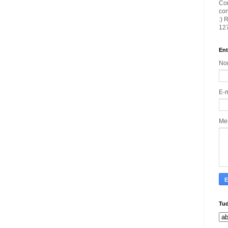
Con
con
:) 
127
Ent
No
E-
Me
Tud