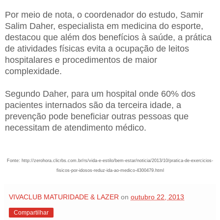
Por meio de nota, o coordenador do estudo, Samir
Salim Daher, especialista em medicina do esporte,
destacou que além dos benefícios à saúde, a prática
de atividades físicas evita a ocupação de leitos
hospitalares e procedimentos de maior
complexidade.
Segundo Daher, para um hospital onde 60% dos
pacientes internados são da terceira idade, a
prevenção pode beneficiar outras pessoas que
necessitam de atendimento médico.
Fonte: http://zerohora.clicrbs.com.br/rs/vida-e-estilo/bem-estar/noticia/2013/10/pratica-de-exercicios-
fisicos-por-idosos-reduz-ida-ao-medico-4300479.html
VIVACLUB MATURIDADE & LAZER
on
outubro 22, 2013
Compartilhar