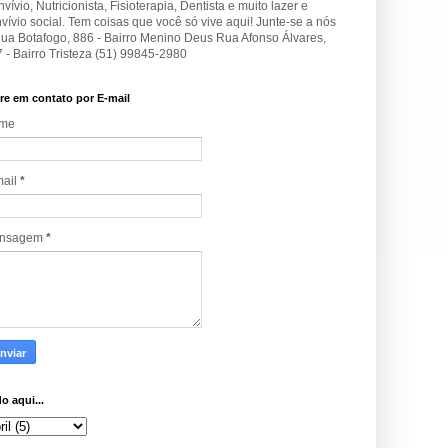
vívio, Nutricionista, Fisioterapia, Dentista e muito lazer e
vívio social. Tem coisas que você só vive aqui! Junte-se a nós
Rua Botafogo, 886 - Bairro Menino Deus Rua Afonso Álvares,
 - Bairro Tristeza (51) 99845-2980
re em contato por E-mail
me
mail
*
nsagem
*
o aqui...