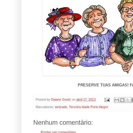
PRESERVE TUAS AMIGAS! F
Posted by
Daiane Goetz
on
abril 17, 2013
Marcadores:
amizade
,
Terceira Idade Porto Alegre
Nenhum comentário:
Postar um comentário