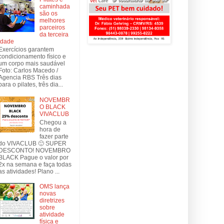
caminhada
são os
melhores
parceiros
da terceira
idade
Exercícios garantem
condicionamento físico e
um corpo mais saudável
Foto: Carlos Macedo /
Agencia RBS Três dias
para o pilates, três dia...
NOVEMBR
O BLACK
VIVACLUB
Chegou a
hora de
fazer parte
do VIVACLUB 🙂 SUPER
DESCONTO! NOVEMBRO
BLACK Pague o valor por
2x na semana e faça todas
as atividades! Plano ...
OMS lança
novas
diretrizes
sobre
atividade
física e