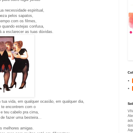
a necessidade espiritual,
queza pelos sapatos,
atempo com os filmes,
go quando estejas confusa,
á a esclarecer as tuas dúvidas.
Col
 tua vida, em qualquer ocasião, em qualquer dia,
So
te encontrem com o
VI
 e teu cabelo pra cima,
Ale
de fazer uma besteira...
adu
qua
as melhores amigas.
Aqu