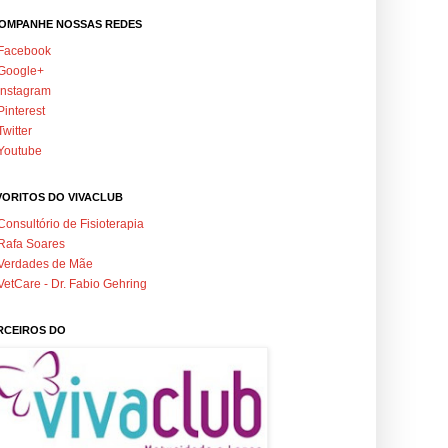
OMPANHE NOSSAS REDES
Facebook
Google+
Instagram
Pinterest
Twitter
Youtube
VORITOS DO VIVACLUB
Consultório de Fisioterapia
Rafa Soares
Verdades de Mãe
VetCare - Dr. Fabio Gehring
RCEIROS DO