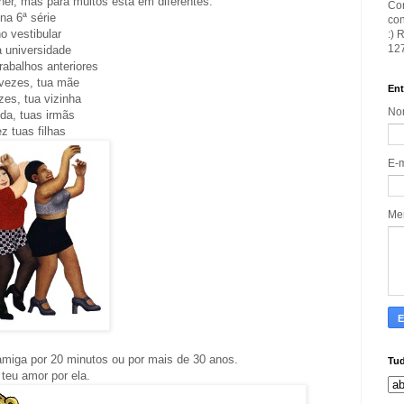
er, mas para muitos está em diferentes:
Con
na 6ª série
con
o vestibular
:) 
127
a universidade
rabalhos anteriores
vezes, tua mãe
Ent
zes, tua vizinha
No
nda, tuas irmãs
ez tuas filhas
E-
Me
amiga por 20 minutos ou por mais de 30 anos.
Tud
teu amor por ela.