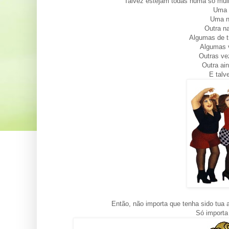
Talvez estejam todas numa só mulh
Uma 
Uma n
Outra n
Algumas de t
Algumas 
Outras ve
Outra ai
E talv
Então, não importa que tenha sido tua 
Só importa 