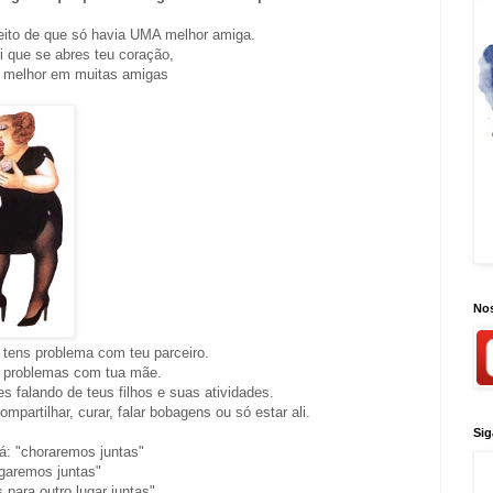
eito de que só havia UMA melhor amiga.
i que se abres teu coração,
 melhor em muitas amigas
Nos
 tens problema com teu parceiro.
s problemas com tua mãe.
s falando de teus filhos e suas atividades.
partilhar, curar, falar bobagens ou só estar ali.
Sig
á: "choraremos juntas"
igaremos juntas"
 para outro lugar juntas"