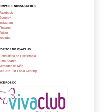
OMPANHE NOSSAS REDES
Facebook
Google+
Instagram
Pinterest
Twitter
Youtube
VORITOS DO VIVACLUB
Consultório de Fisioterapia
Rafa Soares
Verdades de Mãe
VetCare - Dr. Fabio Gehring
RCEIROS DO