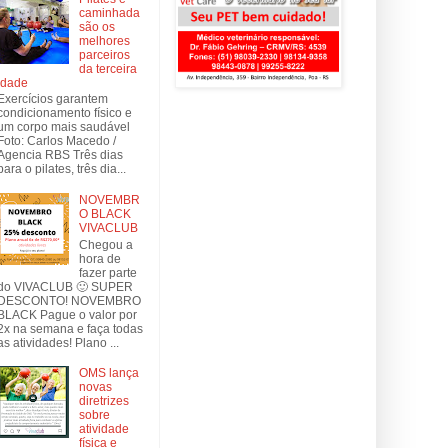
caminhada
são os
melhores
parceiros
da terceira
idade
Exercícios garantem
condicionamento físico e
um corpo mais saudável
Foto: Carlos Macedo /
Agencia RBS Três dias
para o pilates, três dia...
NOVEMBR
O BLACK
VIVACLUB
Chegou a
hora de
fazer parte
do VIVACLUB 🙂 SUPER
DESCONTO! NOVEMBRO
BLACK Pague o valor por
2x na semana e faça todas
as atividades! Plano ...
OMS lança
novas
diretrizes
sobre
atividade
física e