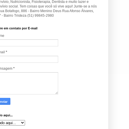
vívio, Nutricionista, Fisioterapia, Dentista e muito lazer e
vívio social. Tem coisas que você só vive aqui! Junte-se a nós
Rua Botafogo, 886 - Bairro Menino Deus Rua Afonso Álvares,
 - Bairro Tristeza (51) 99845-2980
re em contato por E-mail
me
mail
*
nsagem
*
o aqui...