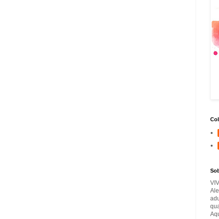
Col
So
VI
Ale
adu
qua
Aqu