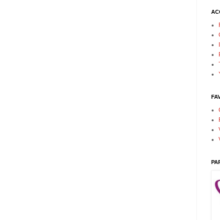
AC
FA
PA