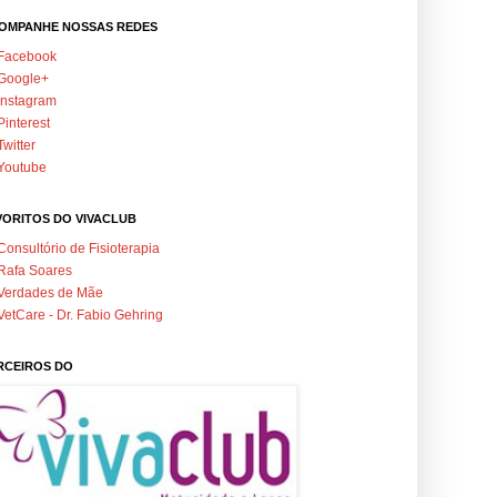
OMPANHE NOSSAS REDES
Facebook
Google+
Instagram
Pinterest
Twitter
Youtube
VORITOS DO VIVACLUB
Consultório de Fisioterapia
Rafa Soares
Verdades de Mãe
VetCare - Dr. Fabio Gehring
RCEIROS DO