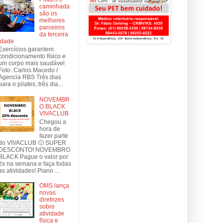
caminhada
são os
melhores
parceiros
da terceira
idade
Exercícios garantem
condicionamento físico e
um corpo mais saudável
Foto: Carlos Macedo /
Agencia RBS Três dias
para o pilates, três dia...
NOVEMBR
O BLACK
VIVACLUB
Chegou a
hora de
fazer parte
do VIVACLUB 🙂 SUPER
DESCONTO! NOVEMBRO
BLACK Pague o valor por
2x na semana e faça todas
as atividades! Plano ...
OMS lança
novas
diretrizes
sobre
atividade
física e