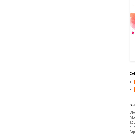
Col
So
VI
Ale
adu
qua
Aqu