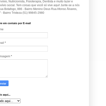
vívio, Nutricionista, Fisioterapia, Dentista e muito lazer e
vívio social. Tem coisas que você só vive aqui! Junte-se a nós
Rua Botafogo, 886 - Bairro Menino Deus Rua Afonso Álvares,
 - Bairro Tristeza (51) 99845-2980
re em contato por E-mail
me
mail
*
nsagem
*
o aqui...