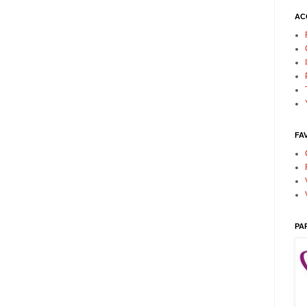
AC
FA
PA