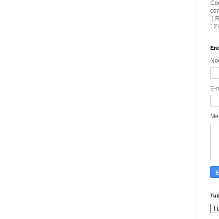
Con
con
:) 
127
Ent
No
E-
Me
Tud